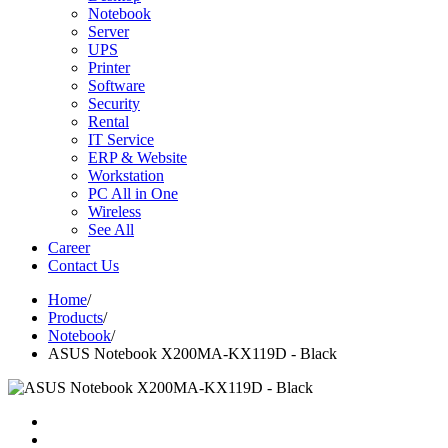
Notebook
Server
UPS
Printer
Software
Security
Rental
IT Service
ERP & Website
Workstation
PC All in One
Wireless
See All
Career
Contact Us
Home
/
Products
/
Notebook
/
ASUS Notebook X200MA-KX119D - Black