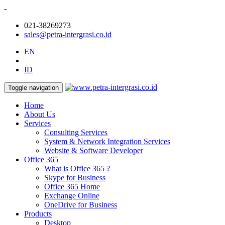
-
021-38269273
sales@petra-intergrasi.co.id
EN
ID
Toggle navigation
Home
About Us
Services
Consulting Services
System & Network Integration Services
Website & Software Developer
Office 365
What is Office 365 ?
Skype for Business
Office 365 Home
Exchange Online
OneDrive for Business
Products
Desktop