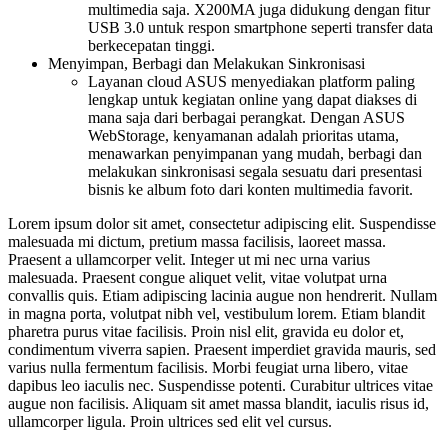
multimedia saja. X200MA juga didukung dengan fitur
USB 3.0 untuk respon smartphone seperti transfer data
berkecepatan tinggi.
Menyimpan, Berbagi dan Melakukan Sinkronisasi
Layanan cloud ASUS menyediakan platform paling
lengkap untuk kegiatan online yang dapat diakses di
mana saja dari berbagai perangkat. Dengan ASUS
WebStorage, kenyamanan adalah prioritas utama,
menawarkan penyimpanan yang mudah, berbagi dan
melakukan sinkronisasi segala sesuatu dari presentasi
bisnis ke album foto dari konten multimedia favorit.
Lorem ipsum dolor sit amet, consectetur adipiscing elit. Suspendisse
malesuada mi dictum, pretium massa facilisis, laoreet massa.
Praesent a ullamcorper velit. Integer ut mi nec urna varius
malesuada. Praesent congue aliquet velit, vitae volutpat urna
convallis quis. Etiam adipiscing lacinia augue non hendrerit. Nullam
in magna porta, volutpat nibh vel, vestibulum lorem. Etiam blandit
pharetra purus vitae facilisis. Proin nisl elit, gravida eu dolor et,
condimentum viverra sapien. Praesent imperdiet gravida mauris, sed
varius nulla fermentum facilisis. Morbi feugiat urna libero, vitae
dapibus leo iaculis nec. Suspendisse potenti. Curabitur ultrices vitae
augue non facilisis. Aliquam sit amet massa blandit, iaculis risus id,
ullamcorper ligula. Proin ultrices sed elit vel cursus.